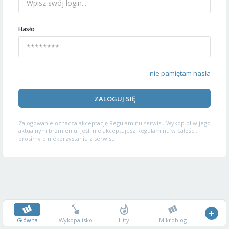
Hasło
nie pamiętam hasła
ZALOGUJ SIĘ
Zalogowanie oznacza akceptację
Regulaminu serwisu
Wykop.pl w jego
aktualnym brzmieniu. Jeśli nie akceptujesz Regulaminu w całości,
prosimy o niekorzystanie z serwisu.
Główna
Wykopalisko
Hity
Mikroblog