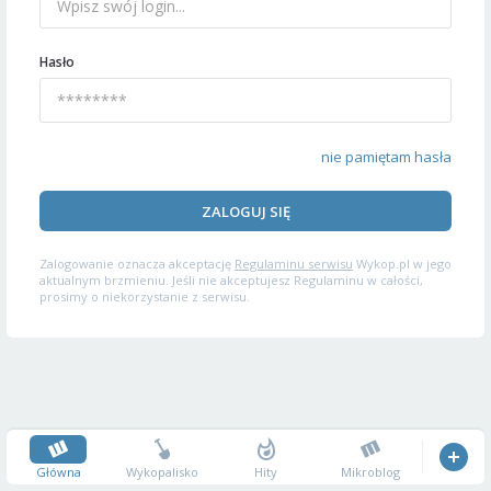
Hasło
nie pamiętam hasła
ZALOGUJ SIĘ
Zalogowanie oznacza akceptację
Regulaminu serwisu
Wykop.pl w jego
aktualnym brzmieniu. Jeśli nie akceptujesz Regulaminu w całości,
prosimy o niekorzystanie z serwisu.
Główna
Wykopalisko
Hity
Mikroblog