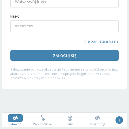
Hasło
nie pamiętam hasła
ZALOGUJ SIĘ
Zalogowanie oznacza akceptację
Regulaminu serwisu
Wykop.pl w jego
aktualnym brzmieniu. Jeśli nie akceptujesz Regulaminu w całości,
prosimy o niekorzystanie z serwisu.
Główna
Wykopalisko
Hity
Mikroblog