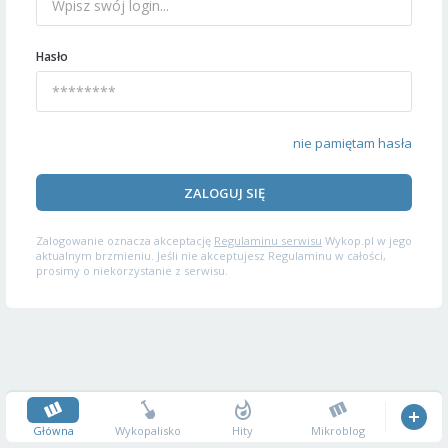
Hasło
nie pamiętam hasła
ZALOGUJ SIĘ
Zalogowanie oznacza akceptację
Regulaminu serwisu
Wykop.pl w jego
aktualnym brzmieniu. Jeśli nie akceptujesz Regulaminu w całości,
prosimy o niekorzystanie z serwisu.
Główna
Wykopalisko
Hity
Mikroblog