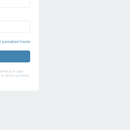
e pamiętam hasła
ykop.pl w jego
 w całości, prosimy