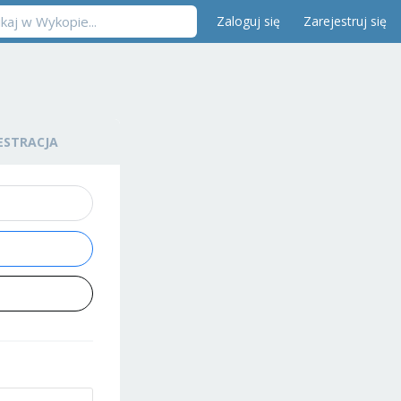
Zaloguj się
Zarejestruj się
ESTRACJA