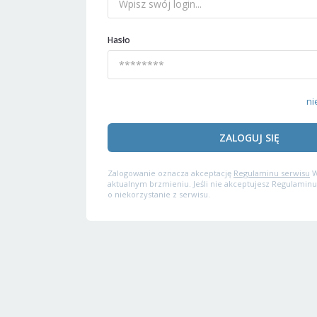
Hasło
ni
ZALOGUJ SIĘ
Zalogowanie oznacza akceptację
Regulaminu serwisu
W
aktualnym brzmieniu. Jeśli nie akceptujesz Regulaminu
o niekorzystanie z serwisu.