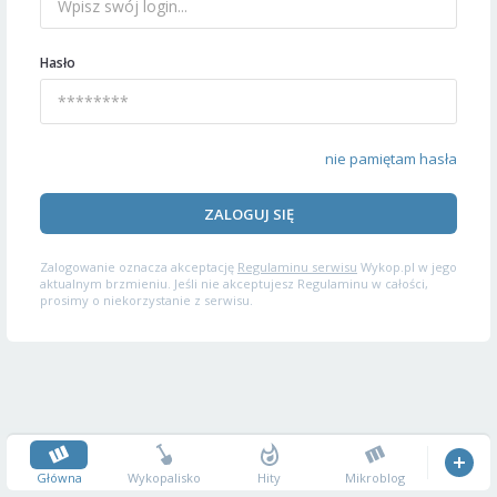
Hasło
nie pamiętam hasła
ZALOGUJ SIĘ
Zalogowanie oznacza akceptację
Regulaminu serwisu
Wykop.pl w jego
aktualnym brzmieniu. Jeśli nie akceptujesz Regulaminu w całości,
prosimy o niekorzystanie z serwisu.
Główna
Wykopalisko
Hity
Mikroblog