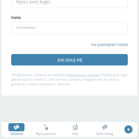
Hasło
nie pamiętam hasła
ZALOGUJ SIĘ
Zalogowanie oznacza akceptację
Regulaminu serwisu
Wykop.pl w jego
aktualnym brzmieniu. Jeśli nie akceptujesz Regulaminu w całości,
prosimy o niekorzystanie z serwisu.
Główna
Wykopalisko
Hity
Mikroblog