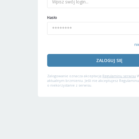
Hasło
ni
ZALOGUJ SIĘ
Zalogowanie oznacza akceptację
Regulaminu serwisu
W
aktualnym brzmieniu. Jeśli nie akceptujesz Regulaminu
o niekorzystanie z serwisu.