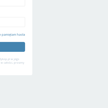
e pamiętam hasła
ykop.pl w jego
 w całości, prosimy