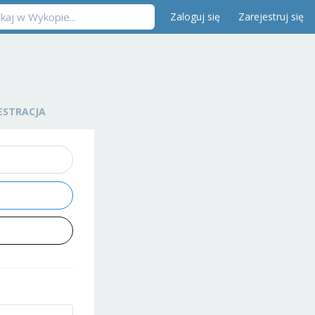
Zaloguj się
Zarejestruj się
ESTRACJA