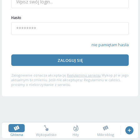
Hasło
nie pamiętam hasła
ZALOGUJ SIĘ
Zalogowanie oznacza akceptację
Regulaminu serwisu
Wykop.pl w jego
aktualnym brzmieniu. Jeśli nie akceptujesz Regulaminu w całości,
prosimy o niekorzystanie z serwisu.
Główna
Wykopalisko
Hity
Mikroblog