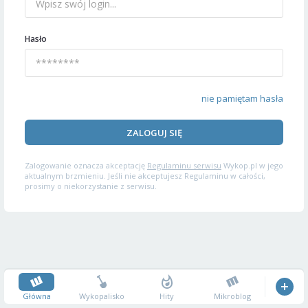
Hasło
nie pamiętam hasła
ZALOGUJ SIĘ
Zalogowanie oznacza akceptację
Regulaminu serwisu
Wykop.pl w jego
aktualnym brzmieniu. Jeśli nie akceptujesz Regulaminu w całości,
prosimy o niekorzystanie z serwisu.
Główna
Wykopalisko
Hity
Mikroblog