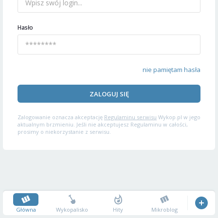
Hasło
nie pamiętam hasła
ZALOGUJ SIĘ
Zalogowanie oznacza akceptację
Regulaminu serwisu
Wykop.pl w jego
aktualnym brzmieniu. Jeśli nie akceptujesz Regulaminu w całości,
prosimy o niekorzystanie z serwisu.
Główna
Wykopalisko
Hity
Mikroblog