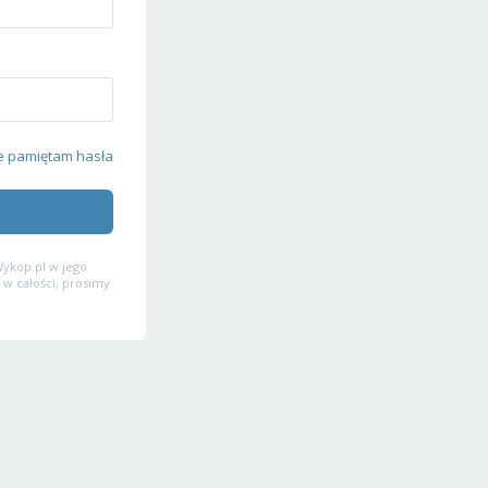
e pamiętam hasła
ykop.pl w jego
 w całości, prosimy