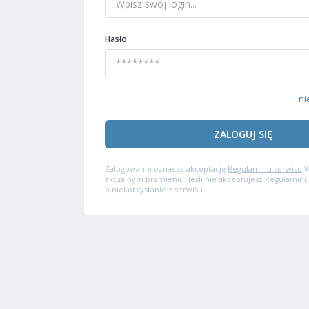
Hasło
ni
ZALOGUJ SIĘ
Zalogowanie oznacza akceptację
Regulaminu serwisu
W
aktualnym brzmieniu. Jeśli nie akceptujesz Regulaminu
o niekorzystanie z serwisu.