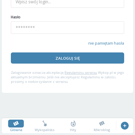
Hasło
nie pamiętam hasła
ZALOGUJ SIĘ
Zalogowanie oznacza akceptację
Regulaminu serwisu
Wykop.pl w jego
aktualnym brzmieniu. Jeśli nie akceptujesz Regulaminu w całości,
prosimy o niekorzystanie z serwisu.
Główna
Wykopalisko
Hity
Mikroblog