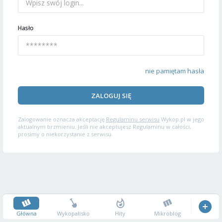
Hasło
nie pamiętam hasła
ZALOGUJ SIĘ
Zalogowanie oznacza akceptację
Regulaminu serwisu
Wykop.pl w jego
aktualnym brzmieniu. Jeśli nie akceptujesz Regulaminu w całości,
prosimy o niekorzystanie z serwisu.
Główna
Wykopalisko
Hity
Mikroblog