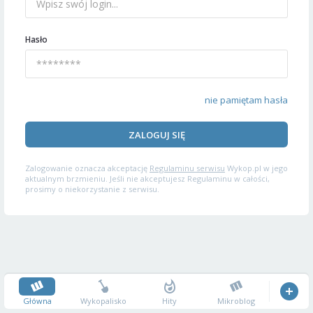
Hasło
nie pamiętam hasła
ZALOGUJ SIĘ
Zalogowanie oznacza akceptację
Regulaminu serwisu
Wykop.pl w jego
aktualnym brzmieniu. Jeśli nie akceptujesz Regulaminu w całości,
prosimy o niekorzystanie z serwisu.
Główna
Wykopalisko
Hity
Mikroblog