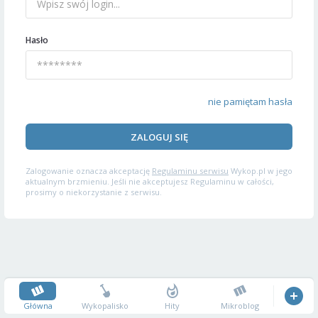
Hasło
nie pamiętam hasła
ZALOGUJ SIĘ
Zalogowanie oznacza akceptację
Regulaminu serwisu
Wykop.pl w jego
aktualnym brzmieniu. Jeśli nie akceptujesz Regulaminu w całości,
prosimy o niekorzystanie z serwisu.
Główna
Wykopalisko
Hity
Mikroblog