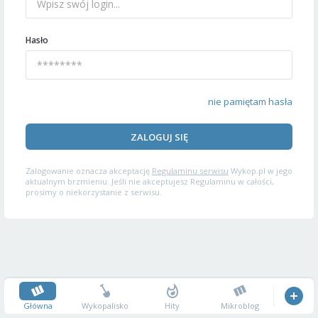
Hasło
nie pamiętam hasła
ZALOGUJ SIĘ
Zalogowanie oznacza akceptację
Regulaminu serwisu
Wykop.pl w jego
aktualnym brzmieniu. Jeśli nie akceptujesz Regulaminu w całości,
prosimy o niekorzystanie z serwisu.
Główna
Wykopalisko
Hity
Mikroblog