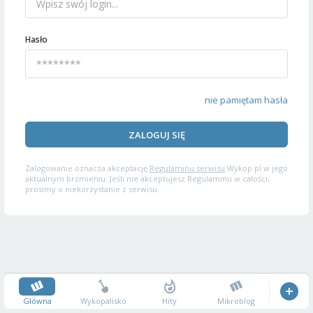
Hasło
nie pamiętam hasła
ZALOGUJ SIĘ
Zalogowanie oznacza akceptację
Regulaminu serwisu
Wykop.pl w jego
aktualnym brzmieniu. Jeśli nie akceptujesz Regulaminu w całości,
prosimy o niekorzystanie z serwisu.
Główna
Wykopalisko
Hity
Mikroblog