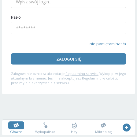
Hasło
nie pamiętam hasła
ZALOGUJ SIĘ
Zalogowanie oznacza akceptację
Regulaminu serwisu
Wykop.pl w jego
aktualnym brzmieniu. Jeśli nie akceptujesz Regulaminu w całości,
prosimy o niekorzystanie z serwisu.
Główna
Wykopalisko
Hity
Mikroblog