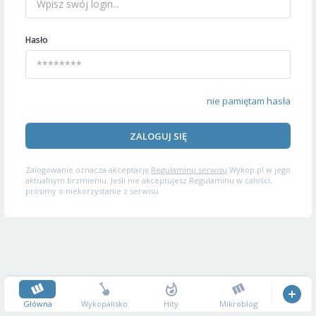
Hasło
nie pamiętam hasła
ZALOGUJ SIĘ
Zalogowanie oznacza akceptację
Regulaminu serwisu
Wykop.pl w jego
aktualnym brzmieniu. Jeśli nie akceptujesz Regulaminu w całości,
prosimy o niekorzystanie z serwisu.
Główna
Wykopalisko
Hity
Mikroblog