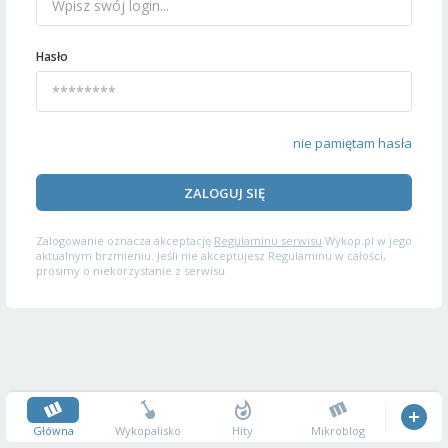
Hasło
nie pamiętam hasła
ZALOGUJ SIĘ
Zalogowanie oznacza akceptację
Regulaminu serwisu
Wykop.pl w jego
aktualnym brzmieniu. Jeśli nie akceptujesz Regulaminu w całości,
prosimy o niekorzystanie z serwisu.
Główna
Wykopalisko
Hity
Mikroblog