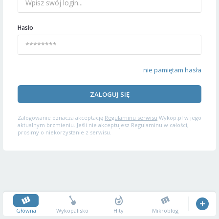
Hasło
nie pamiętam hasła
ZALOGUJ SIĘ
Zalogowanie oznacza akceptację
Regulaminu serwisu
Wykop.pl w jego
aktualnym brzmieniu. Jeśli nie akceptujesz Regulaminu w całości,
prosimy o niekorzystanie z serwisu.
Główna
Wykopalisko
Hity
Mikroblog