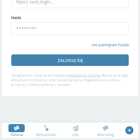
Hasło
nie pamiętam hasła
ZALOGUJ SIĘ
Zalogowanie oznacza akceptację
Regulaminu serwisu
Wykop.pl w jego
aktualnym brzmieniu. Jeśli nie akceptujesz Regulaminu w całości,
prosimy o niekorzystanie z serwisu.
Główna
Wykopalisko
Hity
Mikroblog