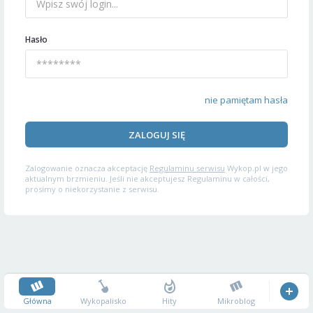
Hasło
nie pamiętam hasła
ZALOGUJ SIĘ
Zalogowanie oznacza akceptację
Regulaminu serwisu
Wykop.pl w jego
aktualnym brzmieniu. Jeśli nie akceptujesz Regulaminu w całości,
prosimy o niekorzystanie z serwisu.
Główna
Wykopalisko
Hity
Mikroblog