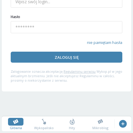
Hasło
nie pamiętam hasła
ZALOGUJ SIĘ
Zalogowanie oznacza akceptację
Regulaminu serwisu
Wykop.pl w jego
aktualnym brzmieniu. Jeśli nie akceptujesz Regulaminu w całości,
prosimy o niekorzystanie z serwisu.
Główna
Wykopalisko
Hity
Mikroblog