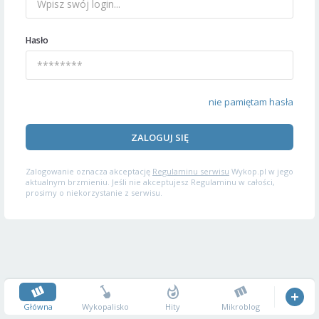
Hasło
nie pamiętam hasła
ZALOGUJ SIĘ
Zalogowanie oznacza akceptację
Regulaminu serwisu
Wykop.pl w jego
aktualnym brzmieniu. Jeśli nie akceptujesz Regulaminu w całości,
prosimy o niekorzystanie z serwisu.
Główna
Wykopalisko
Hity
Mikroblog