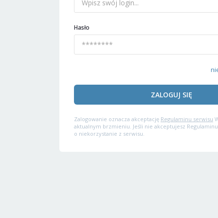
Hasło
ni
ZALOGUJ SIĘ
Zalogowanie oznacza akceptację
Regulaminu serwisu
W
aktualnym brzmieniu. Jeśli nie akceptujesz Regulaminu
o niekorzystanie z serwisu.