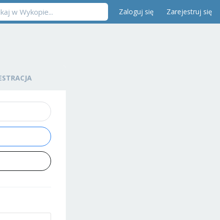
Zaloguj się
Zarejestruj się
ESTRACJA