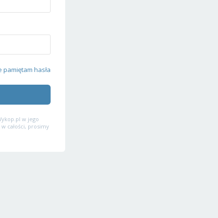
e pamiętam hasła
ykop.pl w jego
 w całości, prosimy