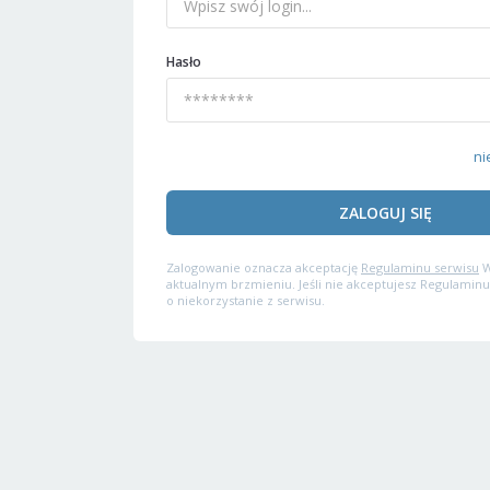
Hasło
ni
ZALOGUJ SIĘ
Zalogowanie oznacza akceptację
Regulaminu serwisu
W
aktualnym brzmieniu. Jeśli nie akceptujesz Regulaminu
o niekorzystanie z serwisu.