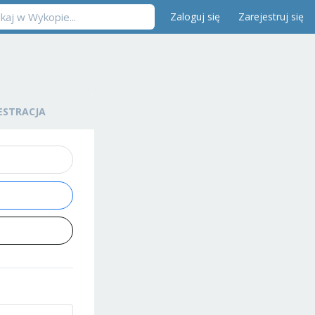
Zaloguj się
Zarejestruj się
ESTRACJA