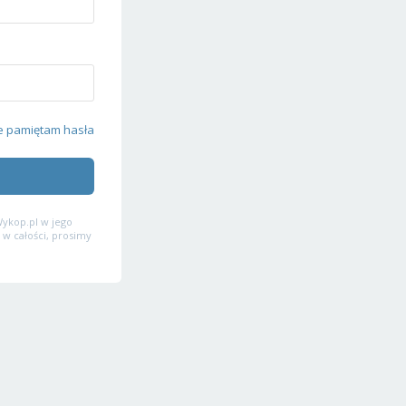
e pamiętam hasła
ykop.pl w jego
 w całości, prosimy