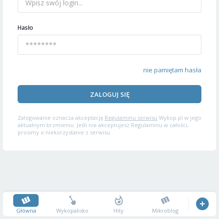
Hasło
nie pamiętam hasła
ZALOGUJ SIĘ
Zalogowanie oznacza akceptację
Regulaminu serwisu
Wykop.pl w jego
aktualnym brzmieniu. Jeśli nie akceptujesz Regulaminu w całości,
prosimy o niekorzystanie z serwisu.
Główna
Wykopalisko
Hity
Mikroblog