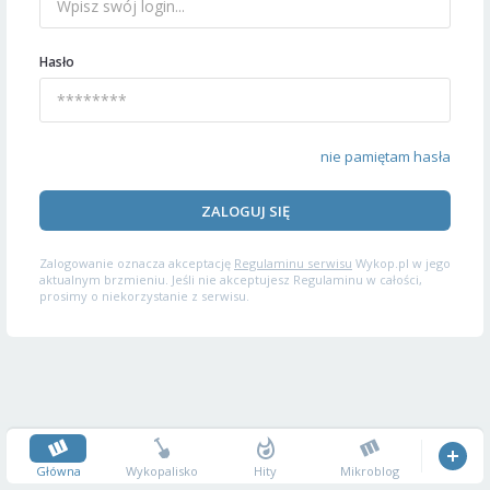
Hasło
nie pamiętam hasła
ZALOGUJ SIĘ
Zalogowanie oznacza akceptację
Regulaminu serwisu
Wykop.pl w jego
aktualnym brzmieniu. Jeśli nie akceptujesz Regulaminu w całości,
prosimy o niekorzystanie z serwisu.
Główna
Wykopalisko
Hity
Mikroblog