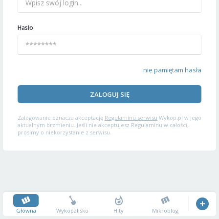
Hasło
nie pamiętam hasła
ZALOGUJ SIĘ
Zalogowanie oznacza akceptację
Regulaminu serwisu
Wykop.pl w jego
aktualnym brzmieniu. Jeśli nie akceptujesz Regulaminu w całości,
prosimy o niekorzystanie z serwisu.
Główna
Wykopalisko
Hity
Mikroblog