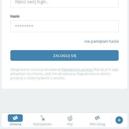
Hasło
nie pamiętam hasła
ZALOGUJ SIĘ
Zalogowanie oznacza akceptację
Regulaminu serwisu
Wykop.pl w jego
aktualnym brzmieniu. Jeśli nie akceptujesz Regulaminu w całości,
prosimy o niekorzystanie z serwisu.
Główna
Wykopalisko
Hity
Mikroblog