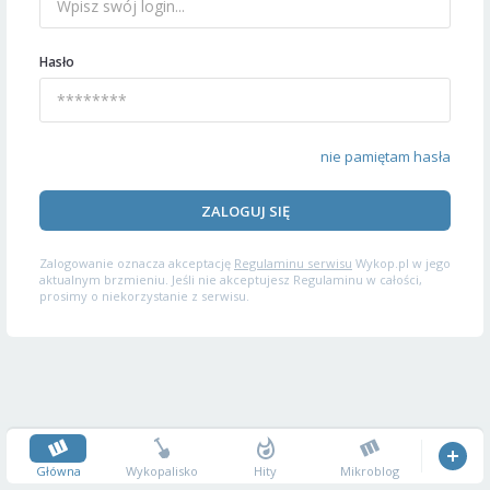
Hasło
nie pamiętam hasła
ZALOGUJ SIĘ
Zalogowanie oznacza akceptację
Regulaminu serwisu
Wykop.pl w jego
aktualnym brzmieniu. Jeśli nie akceptujesz Regulaminu w całości,
prosimy o niekorzystanie z serwisu.
Główna
Wykopalisko
Hity
Mikroblog