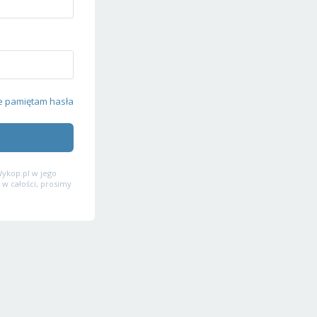
e pamiętam hasła
ykop.pl w jego
 w całości, prosimy