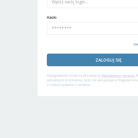
Hasło
ni
ZALOGUJ SIĘ
Zalogowanie oznacza akceptację
Regulaminu serwisu
W
aktualnym brzmieniu. Jeśli nie akceptujesz Regulaminu
o niekorzystanie z serwisu.