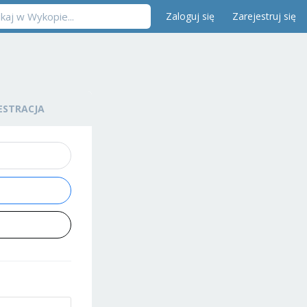
Zaloguj się
Zarejestruj się
ESTRACJA