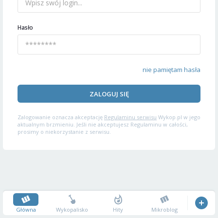
Hasło
nie pamiętam hasła
ZALOGUJ SIĘ
Zalogowanie oznacza akceptację
Regulaminu serwisu
Wykop.pl w jego
aktualnym brzmieniu. Jeśli nie akceptujesz Regulaminu w całości,
prosimy o niekorzystanie z serwisu.
Główna
Wykopalisko
Hity
Mikroblog