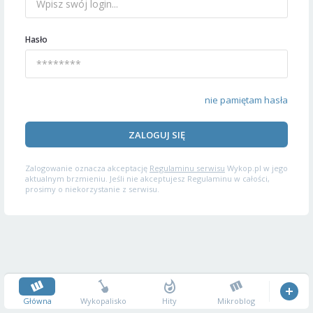
Hasło
nie pamiętam hasła
ZALOGUJ SIĘ
Zalogowanie oznacza akceptację
Regulaminu serwisu
Wykop.pl w jego
aktualnym brzmieniu. Jeśli nie akceptujesz Regulaminu w całości,
prosimy o niekorzystanie z serwisu.
Główna
Wykopalisko
Hity
Mikroblog