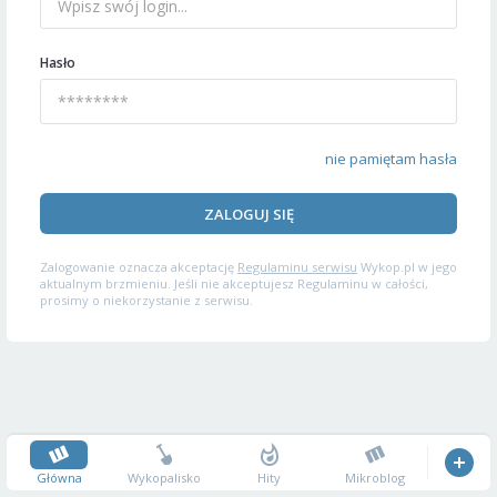
Hasło
nie pamiętam hasła
ZALOGUJ SIĘ
Zalogowanie oznacza akceptację
Regulaminu serwisu
Wykop.pl w jego
aktualnym brzmieniu. Jeśli nie akceptujesz Regulaminu w całości,
prosimy o niekorzystanie z serwisu.
Główna
Wykopalisko
Hity
Mikroblog