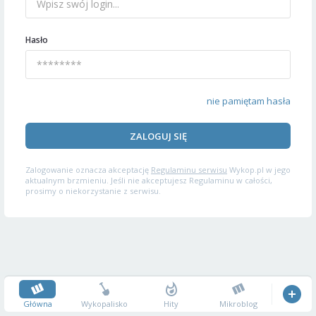
Hasło
nie pamiętam hasła
ZALOGUJ SIĘ
Zalogowanie oznacza akceptację
Regulaminu serwisu
Wykop.pl w jego
aktualnym brzmieniu. Jeśli nie akceptujesz Regulaminu w całości,
prosimy o niekorzystanie z serwisu.
Główna
Wykopalisko
Hity
Mikroblog