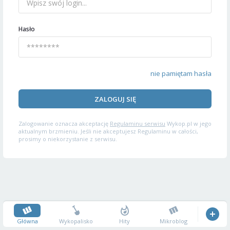
Hasło
nie pamiętam hasła
ZALOGUJ SIĘ
Zalogowanie oznacza akceptację
Regulaminu serwisu
Wykop.pl w jego
aktualnym brzmieniu. Jeśli nie akceptujesz Regulaminu w całości,
prosimy o niekorzystanie z serwisu.
Główna
Wykopalisko
Hity
Mikroblog