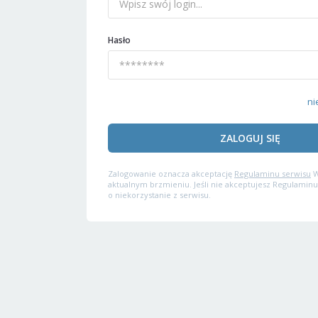
Hasło
ni
ZALOGUJ SIĘ
Zalogowanie oznacza akceptację
Regulaminu serwisu
W
aktualnym brzmieniu. Jeśli nie akceptujesz Regulaminu
o niekorzystanie z serwisu.