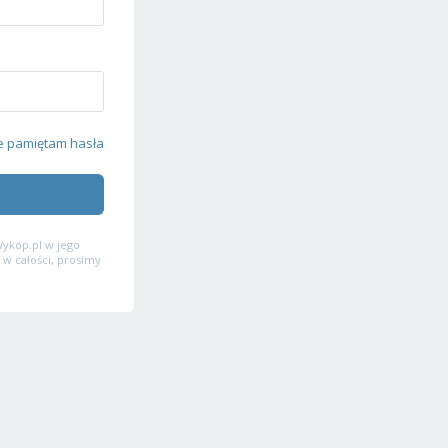
e pamiętam hasła
ykop.pl w jego
 w całości, prosimy