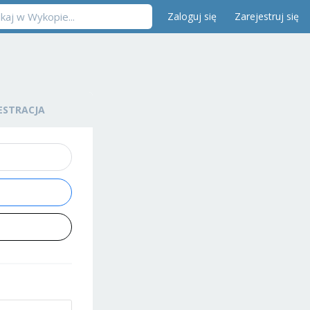
Zaloguj się
Zarejestruj się
ESTRACJA