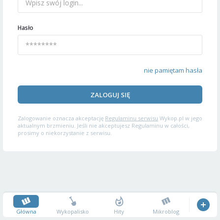
Hasło
nie pamiętam hasła
ZALOGUJ SIĘ
Zalogowanie oznacza akceptację
Regulaminu serwisu
Wykop.pl w jego
aktualnym brzmieniu. Jeśli nie akceptujesz Regulaminu w całości,
prosimy o niekorzystanie z serwisu.
Główna
Wykopalisko
Hity
Mikroblog