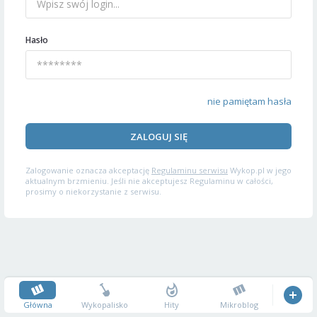
Hasło
nie pamiętam hasła
ZALOGUJ SIĘ
Zalogowanie oznacza akceptację
Regulaminu serwisu
Wykop.pl w jego
aktualnym brzmieniu. Jeśli nie akceptujesz Regulaminu w całości,
prosimy o niekorzystanie z serwisu.
Główna
Wykopalisko
Hity
Mikroblog