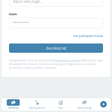
Hasło
nie pamiętam hasła
ZALOGUJ SIĘ
Zalogowanie oznacza akceptację
Regulaminu serwisu
Wykop.pl w jego
aktualnym brzmieniu. Jeśli nie akceptujesz Regulaminu w całości,
prosimy o niekorzystanie z serwisu.
Główna
Wykopalisko
Hity
Mikroblog