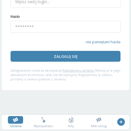
Hasło
nie pamiętam hasła
ZALOGUJ SIĘ
Zalogowanie oznacza akceptację
Regulaminu serwisu
Wykop.pl w jego
aktualnym brzmieniu. Jeśli nie akceptujesz Regulaminu w całości,
prosimy o niekorzystanie z serwisu.
Główna
Wykopalisko
Hity
Mikroblog