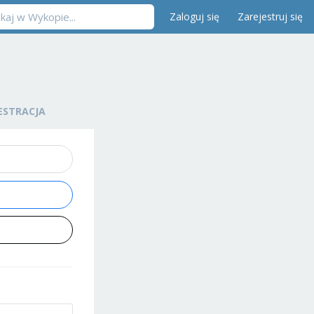
Zaloguj się
Zarejestruj się
ESTRACJA