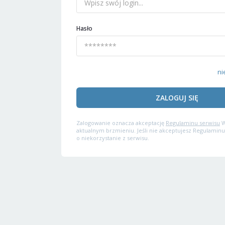
Hasło
ni
ZALOGUJ SIĘ
Zalogowanie oznacza akceptację
Regulaminu serwisu
W
aktualnym brzmieniu. Jeśli nie akceptujesz Regulaminu
o niekorzystanie z serwisu.