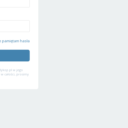
e pamiętam hasła
ykop.pl w jego
 w całości, prosimy