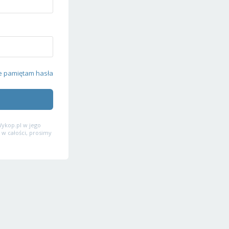
e pamiętam hasła
ykop.pl w jego
 w całości, prosimy