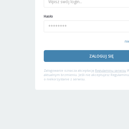
Hasło
ni
ZALOGUJ SIĘ
Zalogowanie oznacza akceptację
Regulaminu serwisu
W
aktualnym brzmieniu. Jeśli nie akceptujesz Regulaminu
o niekorzystanie z serwisu.