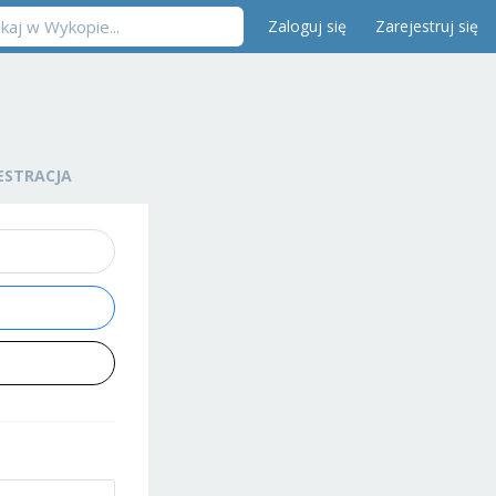
Zaloguj się
Zarejestruj się
ESTRACJA