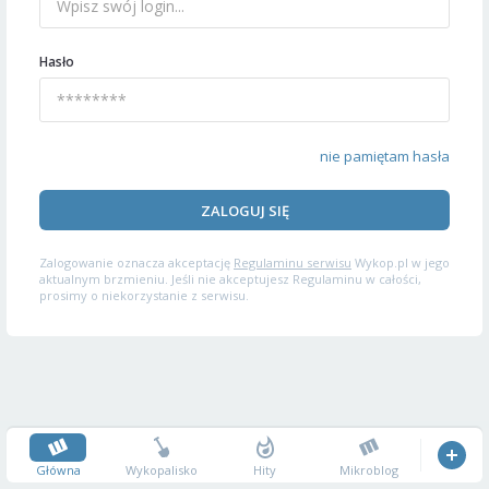
Hasło
nie pamiętam hasła
ZALOGUJ SIĘ
Zalogowanie oznacza akceptację
Regulaminu serwisu
Wykop.pl w jego
aktualnym brzmieniu. Jeśli nie akceptujesz Regulaminu w całości,
prosimy o niekorzystanie z serwisu.
Główna
Wykopalisko
Hity
Mikroblog