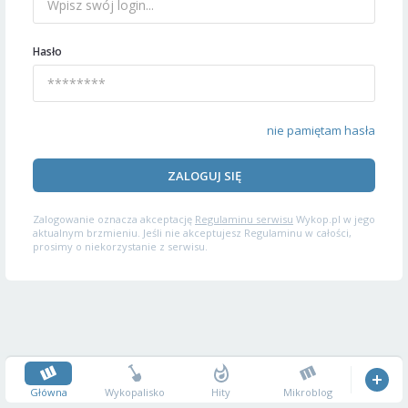
Hasło
nie pamiętam hasła
ZALOGUJ SIĘ
Zalogowanie oznacza akceptację
Regulaminu serwisu
Wykop.pl w jego
aktualnym brzmieniu. Jeśli nie akceptujesz Regulaminu w całości,
prosimy o niekorzystanie z serwisu.
Główna
Wykopalisko
Hity
Mikroblog