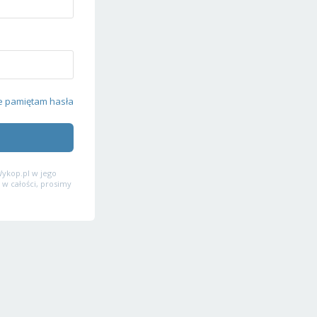
e pamiętam hasła
ykop.pl w jego
 w całości, prosimy