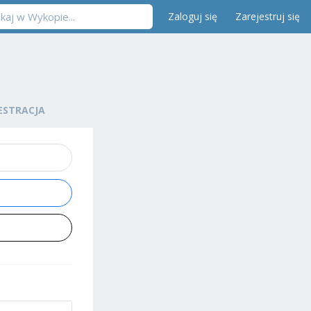
Zaloguj się
Zarejestruj się
ESTRACJA