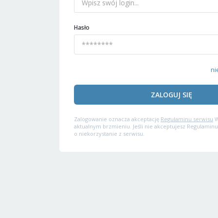
Hasło
ni
ZALOGUJ SIĘ
Zalogowanie oznacza akceptację
Regulaminu serwisu
W
aktualnym brzmieniu. Jeśli nie akceptujesz Regulaminu
o niekorzystanie z serwisu.