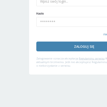
Hasło
ni
ZALOGUJ SIĘ
Zalogowanie oznacza akceptację
Regulaminu serwisu
W
aktualnym brzmieniu. Jeśli nie akceptujesz Regulaminu
o niekorzystanie z serwisu.