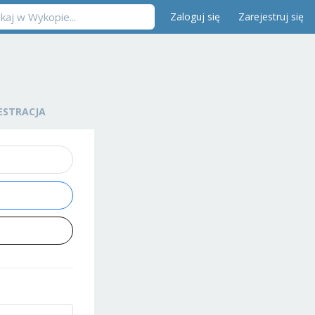
Zaloguj się
Zarejestruj się
ESTRACJA