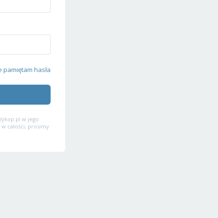
e pamiętam hasła
ykop.pl w jego
 w całości, prosimy